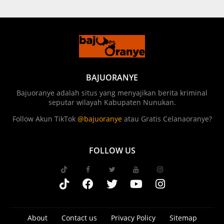
BAJUORANYE
Bajuoranye adalah situs yang menyajikan berita kriminal
seputar wilayah Kabupaten Nunukan.
Follow Akun TikTok
@bajuoranye
atau Gratis Celanaoranye?
FOLLOW US
About
Contact us
Privacy Policy
Sitemap