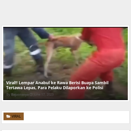
iral!! Lempar Anabul ke Rawa Berisi Buaya Sambil
Vir
ertawa Lepas, Para Pelaku Dilaporkan ke Polisi
Ter
Bajuorenya
June 17, 2023
VIRAL