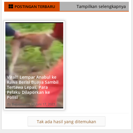
Tampilkan selengkapnya
POSTINGAN TERBARU
Viral!! Lempar Anabul ke
Rawa Berisi Buaya Sambil
Tertawa Lepas, Para
Pelaku Dilaporkan ke
Polisi
Bajuorenya
Juni 17, 2023
Tak ada hasil yang ditemukan